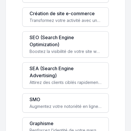
Création de site e-commerce
Transformez votre activité avec une boutique en ligne, accessible à l'échelle mondiale 24/7.
SEO (Search Engine
Optimization)
Boostez la visibilité de votre site web sur Google et attirez du trafic qualifié grâce à nos stratégies SEO.
SEA (Search Engine
Advertising)
Attirez des clients ciblés rapidement avec des campagnes publicitaires payantes optimisées pour vos objectifs.
SMO
Augmentez votre notoriété en ligne et stimulez la croissance de votre entreprise grâce à une stratégie sociale sur mesure.
Graphisme
Renforcez l’identité de votre marque avec un design unique qui capte l’attention et engage vos clients.