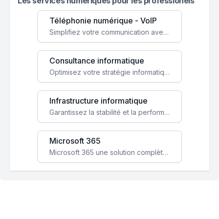
Les services numeriques pour les professionels
Téléphonie numérique - VoIP
Simplifiez votre communication avec une solution VoIP flexible, économique et adaptée à vos besoins professionnels.
Consultance informatique
Optimisez votre stratégie informatique avec l'expertise de nos consultants pour améliorer votre efficacité et sécurité.
Infrastructure informatique
Garantissez la stabilité et la performance de votre entreprise avec une infrastructure IT sécurisée et évolutive.
Microsoft 365
Microsoft 365 une solution complète qui booste votre productivité, renforce la sécurité de vos données et facilite la collaboration.