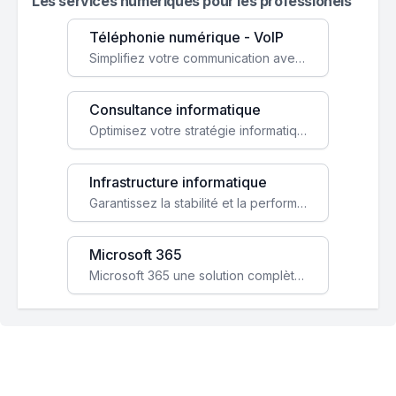
Les services numeriques pour les professionels
Téléphonie numérique - VoIP
Simplifiez votre communication avec une solution VoIP flexible, économique et adaptée à vos besoins professionnels.
Consultance informatique
Optimisez votre stratégie informatique avec l'expertise de nos consultants pour améliorer votre efficacité et sécurité.
Infrastructure informatique
Garantissez la stabilité et la performance de votre entreprise avec une infrastructure IT sécurisée et évolutive.
Microsoft 365
Microsoft 365 une solution complète qui booste votre productivité, renforce la sécurité de vos données et facilite la collaboration.