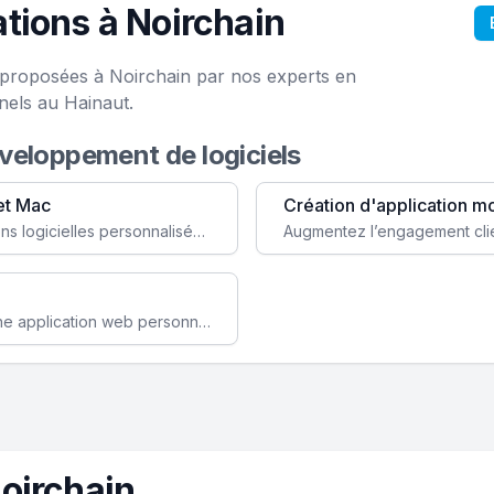
tions à Noirchain
e proposées à Noirchain par nos experts en
nels au Hainaut.
éveloppement de logiciels
et Mac
Création d'application m
Faites évoluer votre business avec des solutions logicielles personnalisées, parfaitement adaptées à vos besoins spécifiques.
Améliorez l'efficacité de votre société avec une application web personnalisée accessible partout et tout le temps.
oirchain