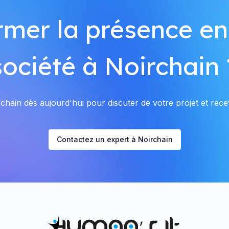
rmer la présence en
société à Noirchain 
hain dès aujourd'hui pour discuter de votre projet et recev
Contactez un expert à Noirchain