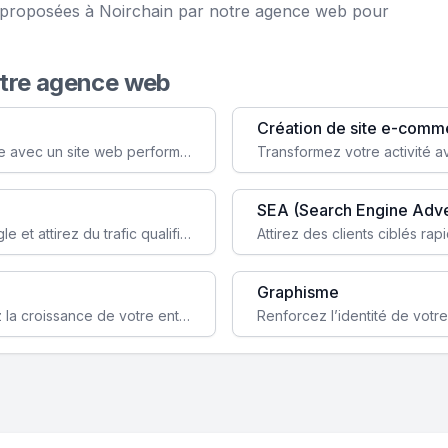
ce proposées à Noirchain par notre agence web pour
otre agence web
Création de site e-comm
Augmentez votre visibilité et crédibilité en ligne avec un site web performant, conçu pour attirer plus de clients.
SEA (Search Engine Adve
Boostez la visibilité de votre site web sur Google et attirez du trafic qualifié grâce à nos stratégies SEO.
Graphisme
Augmentez votre notoriété en ligne et stimulez la croissance de votre entreprise grâce à une stratégie sociale sur mesure.