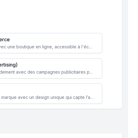
erce
Transformez votre activité avec une boutique en ligne, accessible à l'échelle mondiale 24/7.
rtising)
Attirez des clients ciblés rapidement avec des campagnes publicitaires payantes optimisées pour vos objectifs.
Renforcez l’identité de votre marque avec un design unique qui capte l’attention et engage vos clients.