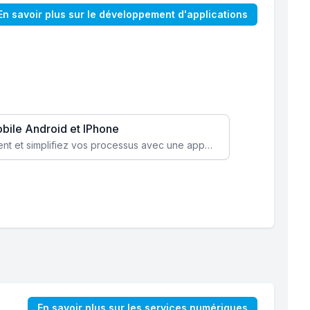
En savoir plus sur le développement d'applications
obile Android et IPhone
Augmentez l’engagement client et simplifiez vos processus avec une application mobile sur mesure, disponible sur iOS et Android.
En savoir plus sur les services numériques