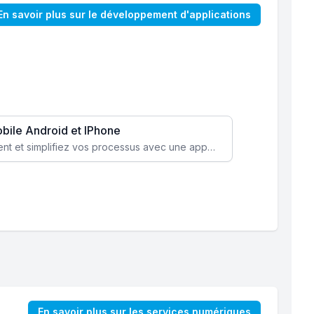
En savoir plus sur le développement d'applications
obile Android et IPhone
Augmentez l’engagement client et simplifiez vos processus avec une application mobile sur mesure, disponible sur iOS et Android.
En savoir plus sur les services numériques