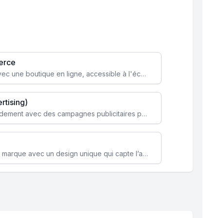
erce
Transformez votre activité avec une boutique en ligne, accessible à l'échelle mondiale 24/7.
rtising)
Attirez des clients ciblés rapidement avec des campagnes publicitaires payantes optimisées pour vos objectifs.
Renforcez l’identité de votre marque avec un design unique qui capte l’attention et engage vos clients.