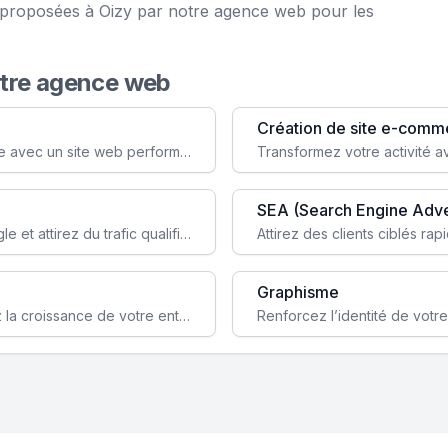
e proposées à Oizy par notre agence web pour les
otre agence web
Création de site e-comm
Augmentez votre visibilité et crédibilité en ligne avec un site web performant, conçu pour attirer plus de clients.
SEA (Search Engine Adve
Boostez la visibilité de votre site web sur Google et attirez du trafic qualifié grâce à nos stratégies SEO.
Graphisme
Augmentez votre notoriété en ligne et stimulez la croissance de votre entreprise grâce à une stratégie sociale sur mesure.