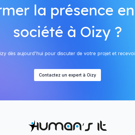
rmer la présence en
société à Oizy ?
zy dès aujourd'hui pour discuter de votre projet et recevoir
Contactez un expert à Oizy