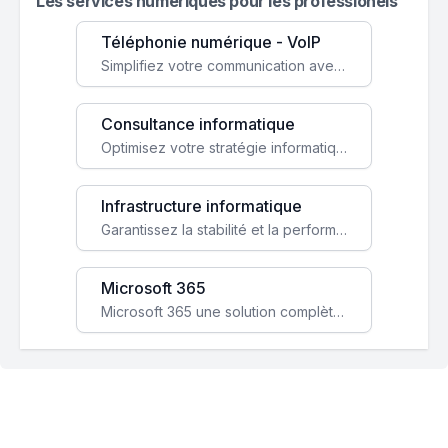
Les services numeriques pour les professionels
Téléphonie numérique - VoIP
Simplifiez votre communication avec une solution VoIP flexible, économique et adaptée à vos besoins professionnels.
Consultance informatique
Optimisez votre stratégie informatique avec l'expertise de nos consultants pour améliorer votre efficacité et sécurité.
Infrastructure informatique
Garantissez la stabilité et la performance de votre entreprise avec une infrastructure IT sécurisée et évolutive.
Microsoft 365
Microsoft 365 une solution complète qui booste votre productivité, renforce la sécurité de vos données et facilite la collaboration.