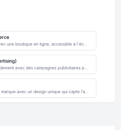
erce
Transformez votre activité avec une boutique en ligne, accessible à l'échelle mondiale 24/7.
rtising)
Attirez des clients ciblés rapidement avec des campagnes publicitaires payantes optimisées pour vos objectifs.
Renforcez l’identité de votre marque avec un design unique qui capte l’attention et engage vos clients.