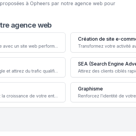
ce proposées à Opheers par notre agence web pour
otre agence web
Création de site e-comm
Augmentez votre visibilité et crédibilité en ligne avec un site web performant, conçu pour attirer plus de clients.
SEA (Search Engine Adve
Boostez la visibilité de votre site web sur Google et attirez du trafic qualifié grâce à nos stratégies SEO.
Graphisme
Augmentez votre notoriété en ligne et stimulez la croissance de votre entreprise grâce à une stratégie sociale sur mesure.