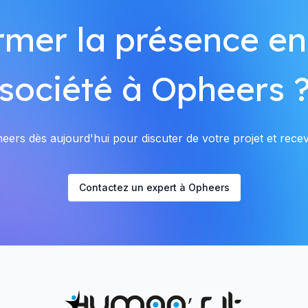
rmer la présence en
société à Opheers 
ers dès aujourd'hui pour discuter de votre projet et recevo
Contactez un expert à Opheers