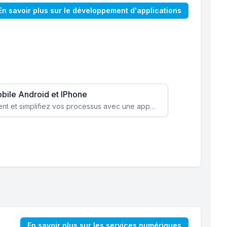
En savoir plus sur le développement d'applications
obile Android et IPhone
Augmentez l’engagement client et simplifiez vos processus avec une application mobile sur mesure, disponible sur iOS et Android.
En savoir plus sur les services numériques