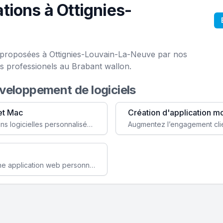
tions à Ottignies-
e proposées à Ottignies-Louvain-La-Neuve par nos
s professionels au Brabant wallon.
éveloppement de logiciels
et Mac
Création d'application m
Faites évoluer votre business avec des solutions logicielles personnalisées, parfaitement adaptées à vos besoins spécifiques.
Améliorez l'efficacité de votre société avec une application web personnalisée accessible partout et tout le temps.