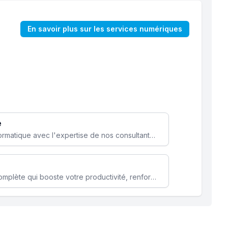
En savoir plus sur les services numériques
e
Optimisez votre stratégie informatique avec l'expertise de nos consultants pour améliorer votre efficacité et sécurité.
Microsoft 365 une solution complète qui booste votre productivité, renforce la sécurité de vos données et facilite la collaboration.