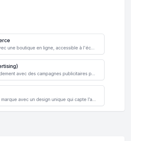
erce
Transformez votre activité avec une boutique en ligne, accessible à l'échelle mondiale 24/7.
rtising)
Attirez des clients ciblés rapidement avec des campagnes publicitaires payantes optimisées pour vos objectifs.
Renforcez l’identité de votre marque avec un design unique qui capte l’attention et engage vos clients.