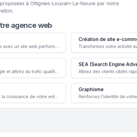
e proposées à Ottignies-Louvain-La-Neuve par notre
allon.
otre agence web
Création de site e-comm
Augmentez votre visibilité et crédibilité en ligne avec un site web performant, conçu pour attirer plus de clients.
SEA (Search Engine Adve
Boostez la visibilité de votre site web sur Google et attirez du trafic qualifié grâce à nos stratégies SEO.
Graphisme
Augmentez votre notoriété en ligne et stimulez la croissance de votre entreprise grâce à une stratégie sociale sur mesure.