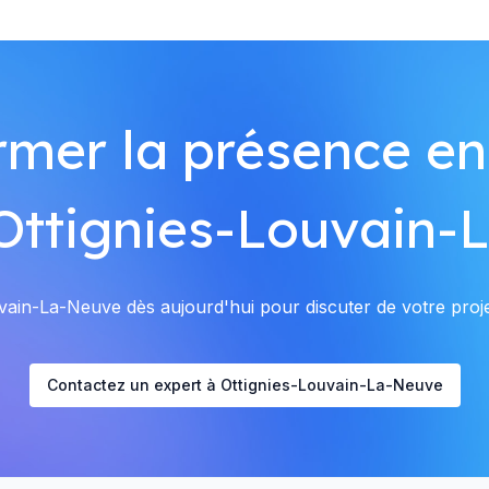
rmer la présence en
 Ottignies-Louvain-
ain-La-Neuve dès aujourd'hui pour discuter de votre projet
Contactez un expert à Ottignies-Louvain-La-Neuve