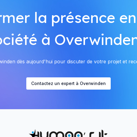
rmer la présence en
ociété à Overwinden
nden dès aujourd'hui pour discuter de votre projet et rece
Contactez un expert à Overwinden