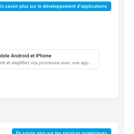
En savoir plus sur le développement d'applications
obile Android et IPhone
Augmentez l’engagement client et simplifiez vos processus avec une application mobile sur mesure, disponible sur iOS et Android.
En savoir plus sur les services numériques