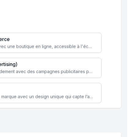
erce
Transformez votre activité avec une boutique en ligne, accessible à l'échelle mondiale 24/7.
rtising)
Attirez des clients ciblés rapidement avec des campagnes publicitaires payantes optimisées pour vos objectifs.
Renforcez l’identité de votre marque avec un design unique qui capte l’attention et engage vos clients.