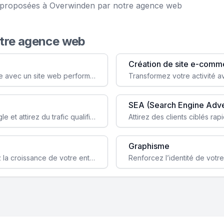
ce proposées à Overwinden par notre agence web
otre agence web
Création de site e-comm
Augmentez votre visibilité et crédibilité en ligne avec un site web performant, conçu pour attirer plus de clients.
SEA (Search Engine Adve
Boostez la visibilité de votre site web sur Google et attirez du trafic qualifié grâce à nos stratégies SEO.
Graphisme
Augmentez votre notoriété en ligne et stimulez la croissance de votre entreprise grâce à une stratégie sociale sur mesure.