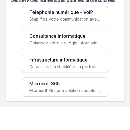
Les services numeriques pour les professionels
Téléphonie numérique - VoIP
Simplifiez votre communication avec une solution VoIP flexible, économique et adaptée à vos besoins professionnels.
Consultance informatique
Optimisez votre stratégie informatique avec l'expertise de nos consultants pour améliorer votre efficacité et sécurité.
Infrastructure informatique
Garantissez la stabilité et la performance de votre entreprise avec une infrastructure IT sécurisée et évolutive.
Microsoft 365
Microsoft 365 une solution complète qui booste votre productivité, renforce la sécurité de vos données et facilite la collaboration.