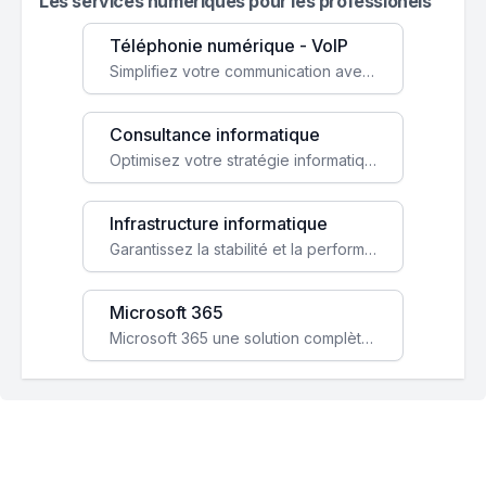
Les services numeriques pour les professionels
Téléphonie numérique - VoIP
Simplifiez votre communication avec une solution VoIP flexible, économique et adaptée à vos besoins professionnels.
Consultance informatique
Optimisez votre stratégie informatique avec l'expertise de nos consultants pour améliorer votre efficacité et sécurité.
Infrastructure informatique
Garantissez la stabilité et la performance de votre entreprise avec une infrastructure IT sécurisée et évolutive.
Microsoft 365
Microsoft 365 une solution complète qui booste votre productivité, renforce la sécurité de vos données et facilite la collaboration.