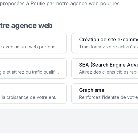
e proposées à Peutie par notre agence web pour les
otre agence web
Création de site e-comm
Augmentez votre visibilité et crédibilité en ligne avec un site web performant, conçu pour attirer plus de clients.
SEA (Search Engine Adve
Boostez la visibilité de votre site web sur Google et attirez du trafic qualifié grâce à nos stratégies SEO.
Graphisme
Augmentez votre notoriété en ligne et stimulez la croissance de votre entreprise grâce à une stratégie sociale sur mesure.