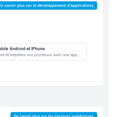
En savoir plus sur le développement d'applications
obile Android et IPhone
Augmentez l’engagement client et simplifiez vos processus avec une application mobile sur mesure, disponible sur iOS et Android.
En savoir plus sur les services numériques