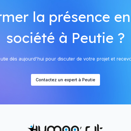
rmer la présence en
société à Peutie ?
tie dès aujourd'hui pour discuter de votre projet et recevoi
Contactez un expert à Peutie