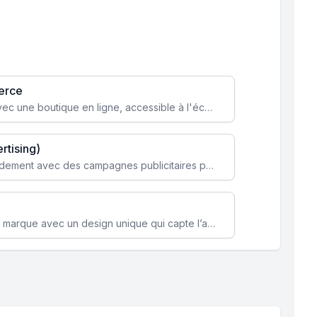
erce
Transformez votre activité avec une boutique en ligne, accessible à l'échelle mondiale 24/7.
rtising)
Attirez des clients ciblés rapidement avec des campagnes publicitaires payantes optimisées pour vos objectifs.
Renforcez l’identité de votre marque avec un design unique qui capte l’attention et engage vos clients.