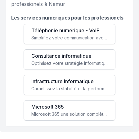
professionels à Namur
Les services numeriques pour les professionels
Téléphonie numérique - VoIP
Simplifiez votre communication avec une solution VoIP flexible, économique et adaptée à vos besoins professionnels.
Consultance informatique
Optimisez votre stratégie informatique avec l'expertise de nos consultants pour améliorer votre efficacité et sécurité.
Infrastructure informatique
Garantissez la stabilité et la performance de votre entreprise avec une infrastructure IT sécurisée et évolutive.
Microsoft 365
Microsoft 365 une solution complète qui booste votre productivité, renforce la sécurité de vos données et facilite la collaboration.