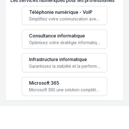
Les services numeriques pour les professionels
Téléphonie numérique - VoIP
Simplifiez votre communication avec une solution VoIP flexible, économique et adaptée à vos besoins professionnels.
Consultance informatique
Optimisez votre stratégie informatique avec l'expertise de nos consultants pour améliorer votre efficacité et sécurité.
Infrastructure informatique
Garantissez la stabilité et la performance de votre entreprise avec une infrastructure IT sécurisée et évolutive.
Microsoft 365
Microsoft 365 une solution complète qui booste votre productivité, renforce la sécurité de vos données et facilite la collaboration.