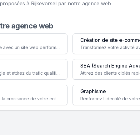
e proposées à Rijkevorsel par notre agence web
otre agence web
Création de site e-comm
Augmentez votre visibilité et crédibilité en ligne avec un site web performant, conçu pour attirer plus de clients.
SEA (Search Engine Adve
Boostez la visibilité de votre site web sur Google et attirez du trafic qualifié grâce à nos stratégies SEO.
Graphisme
Augmentez votre notoriété en ligne et stimulez la croissance de votre entreprise grâce à une stratégie sociale sur mesure.