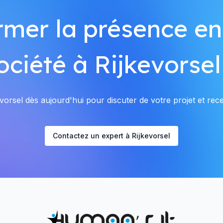
rmer la présence en
ociété à Rijkevorsel
orsel dès aujourd'hui pour discuter de votre projet et rece
Contactez un expert à Rijkevorsel