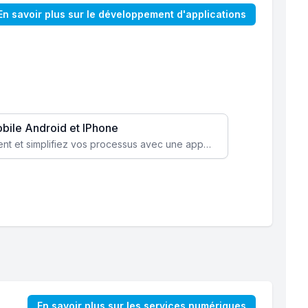
En savoir plus sur le développement d'applications
obile Android et IPhone
Augmentez l’engagement client et simplifiez vos processus avec une application mobile sur mesure, disponible sur iOS et Android.
En savoir plus sur les services numériques