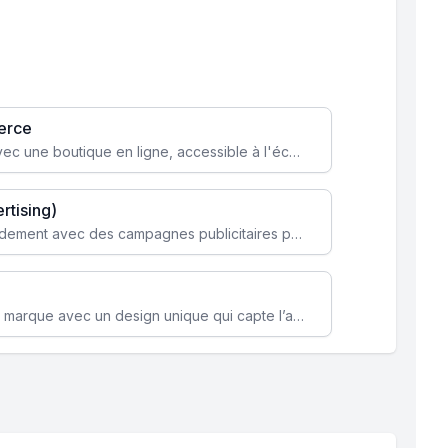
erce
Transformez votre activité avec une boutique en ligne, accessible à l'échelle mondiale 24/7.
rtising)
Attirez des clients ciblés rapidement avec des campagnes publicitaires payantes optimisées pour vos objectifs.
Renforcez l’identité de votre marque avec un design unique qui capte l’attention et engage vos clients.