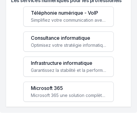
Les services numeriques pour les professionels
Téléphonie numérique - VoIP
Simplifiez votre communication avec une solution VoIP flexible, économique et adaptée à vos besoins professionnels.
Consultance informatique
Optimisez votre stratégie informatique avec l'expertise de nos consultants pour améliorer votre efficacité et sécurité.
Infrastructure informatique
Garantissez la stabilité et la performance de votre entreprise avec une infrastructure IT sécurisée et évolutive.
Microsoft 365
Microsoft 365 une solution complète qui booste votre productivité, renforce la sécurité de vos données et facilite la collaboration.