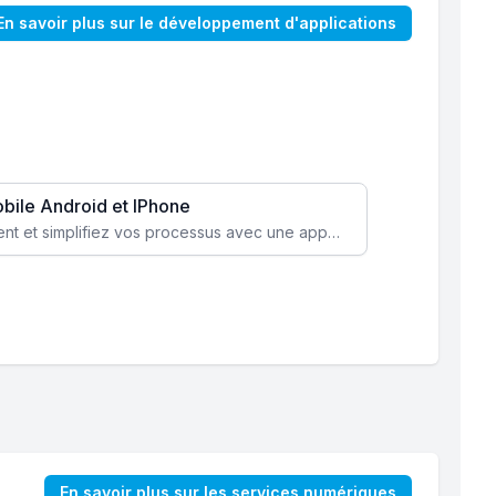
En savoir plus sur le développement d'applications
obile Android et IPhone
Augmentez l’engagement client et simplifiez vos processus avec une application mobile sur mesure, disponible sur iOS et Android.
En savoir plus sur les services numériques