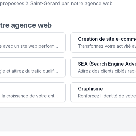
e proposées à Saint-Gérard par notre agence web
otre agence web
Création de site e-comm
Augmentez votre visibilité et crédibilité en ligne avec un site web performant, conçu pour attirer plus de clients.
SEA (Search Engine Adve
Boostez la visibilité de votre site web sur Google et attirez du trafic qualifié grâce à nos stratégies SEO.
Graphisme
Augmentez votre notoriété en ligne et stimulez la croissance de votre entreprise grâce à une stratégie sociale sur mesure.