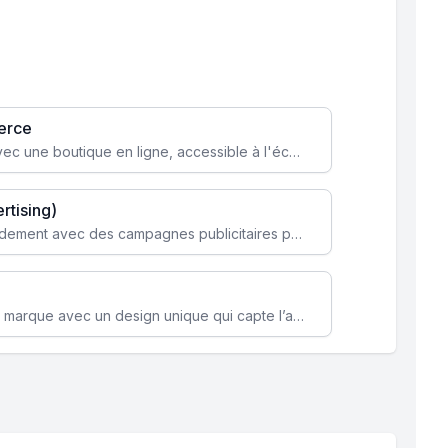
erce
Transformez votre activité avec une boutique en ligne, accessible à l'échelle mondiale 24/7.
rtising)
Attirez des clients ciblés rapidement avec des campagnes publicitaires payantes optimisées pour vos objectifs.
Renforcez l’identité de votre marque avec un design unique qui capte l’attention et engage vos clients.