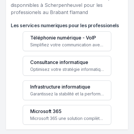
disponnibles à Scherpenheuvel pour les
professionels au Brabant flamand
Les services numeriques pour les professionels
Téléphonie numérique - VoIP
Simplifiez votre communication avec une solution VoIP flexible, économique et adaptée à vos besoins professionnels.
Consultance informatique
Optimisez votre stratégie informatique avec l'expertise de nos consultants pour améliorer votre efficacité et sécurité.
Infrastructure informatique
Garantissez la stabilité et la performance de votre entreprise avec une infrastructure IT sécurisée et évolutive.
Microsoft 365
Microsoft 365 une solution complète qui booste votre productivité, renforce la sécurité de vos données et facilite la collaboration.