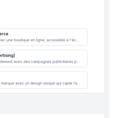
erce
Transformez votre activité avec une boutique en ligne, accessible à l'échelle mondiale 24/7.
rtising)
Attirez des clients ciblés rapidement avec des campagnes publicitaires payantes optimisées pour vos objectifs.
Renforcez l’identité de votre marque avec un design unique qui capte l’attention et engage vos clients.