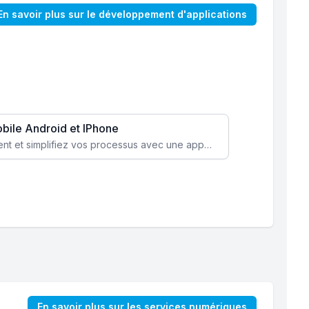
En savoir plus sur le développement d'applications
obile Android et IPhone
Augmentez l’engagement client et simplifiez vos processus avec une application mobile sur mesure, disponible sur iOS et Android.
En savoir plus sur les services numériques