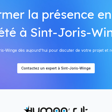
rmer la présence en
été à Sint-Joris-Wi
is-Winge dès aujourd'hui pour discuter de votre projet et re
Contactez un expert à Sint-Joris-Winge