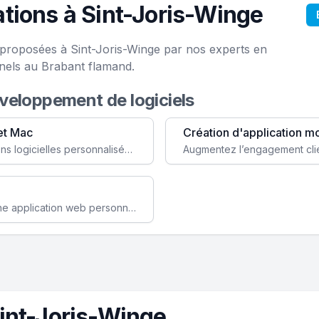
tions à Sint-Joris-Winge
e proposées à Sint-Joris-Winge par nos experts en
nels au Brabant flamand.
éveloppement de logiciels
et Mac
Création d'application m
Faites évoluer votre business avec des solutions logicielles personnalisées, parfaitement adaptées à vos besoins spécifiques.
Améliorez l'efficacité de votre société avec une application web personnalisée accessible partout et tout le temps.
int-Joris-Winge