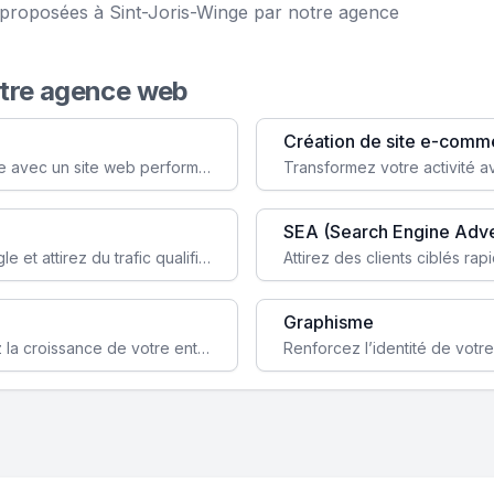
e proposées à Sint-Joris-Winge par notre agence
otre agence web
Création de site e-comm
Augmentez votre visibilité et crédibilité en ligne avec un site web performant, conçu pour attirer plus de clients.
SEA (Search Engine Adve
Boostez la visibilité de votre site web sur Google et attirez du trafic qualifié grâce à nos stratégies SEO.
Graphisme
Augmentez votre notoriété en ligne et stimulez la croissance de votre entreprise grâce à une stratégie sociale sur mesure.