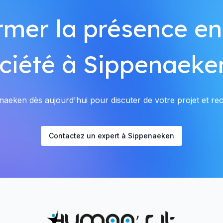
rmer la présence en
ciété à Sippenaeke
aeken dès aujourd'hui pour discuter de votre projet et rece
Contactez un expert à Sippenaeken