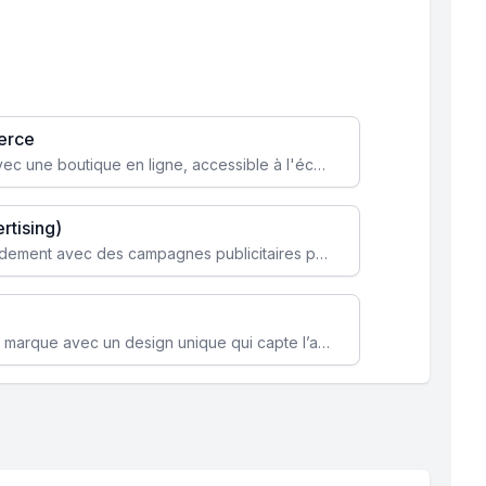
erce
Transformez votre activité avec une boutique en ligne, accessible à l'échelle mondiale 24/7.
rtising)
Attirez des clients ciblés rapidement avec des campagnes publicitaires payantes optimisées pour vos objectifs.
Renforcez l’identité de votre marque avec un design unique qui capte l’attention et engage vos clients.