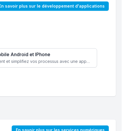
En savoir plus sur le développement d'applications
obile Android et IPhone
Augmentez l’engagement client et simplifiez vos processus avec une application mobile sur mesure, disponible sur iOS et Android.
En savoir plus sur les services numériques