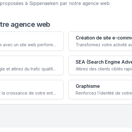
ce proposées à Sippenaeken par notre agence web
otre agence web
Création de site e-comm
Augmentez votre visibilité et crédibilité en ligne avec un site web performant, conçu pour attirer plus de clients.
SEA (Search Engine Adve
Boostez la visibilité de votre site web sur Google et attirez du trafic qualifié grâce à nos stratégies SEO.
Graphisme
Augmentez votre notoriété en ligne et stimulez la croissance de votre entreprise grâce à une stratégie sociale sur mesure.