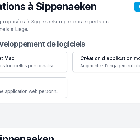
ations à Sippenaeken
e proposées à Sippenaeken par nos experts en
els à Liège.
éveloppement de logiciels
et Mac
Création d'application m
Faites évoluer votre business avec des solutions logicielles personnalisées, parfaitement adaptées à vos besoins spécifiques.
Améliorez l'efficacité de votre société avec une application web personnalisée accessible partout et tout le temps.
Sippenaeken