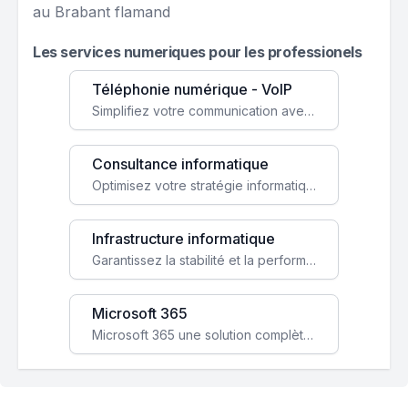
au Brabant flamand
Les services numeriques pour les professionels
Téléphonie numérique - VoIP
Simplifiez votre communication avec une solution VoIP flexible, économique et adaptée à vos besoins professionnels.
Consultance informatique
Optimisez votre stratégie informatique avec l'expertise de nos consultants pour améliorer votre efficacité et sécurité.
Infrastructure informatique
Garantissez la stabilité et la performance de votre entreprise avec une infrastructure IT sécurisée et évolutive.
Microsoft 365
Microsoft 365 une solution complète qui booste votre productivité, renforce la sécurité de vos données et facilite la collaboration.