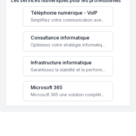
Les services numeriques pour les professionels
Téléphonie numérique - VoIP
Simplifiez votre communication avec une solution VoIP flexible, économique et adaptée à vos besoins professionnels.
Consultance informatique
Optimisez votre stratégie informatique avec l'expertise de nos consultants pour améliorer votre efficacité et sécurité.
Infrastructure informatique
Garantissez la stabilité et la performance de votre entreprise avec une infrastructure IT sécurisée et évolutive.
Microsoft 365
Microsoft 365 une solution complète qui booste votre productivité, renforce la sécurité de vos données et facilite la collaboration.