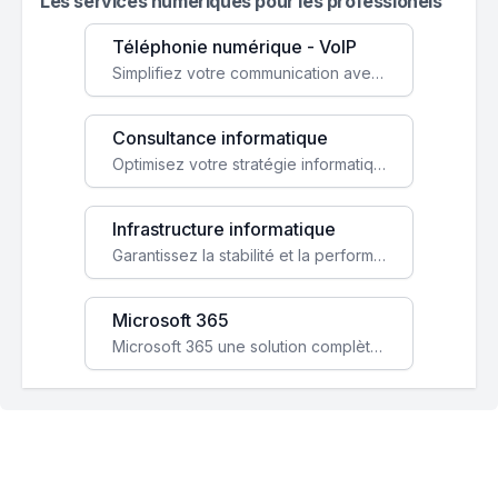
Les services numeriques pour les professionels
Téléphonie numérique - VoIP
Simplifiez votre communication avec une solution VoIP flexible, économique et adaptée à vos besoins professionnels.
Consultance informatique
Optimisez votre stratégie informatique avec l'expertise de nos consultants pour améliorer votre efficacité et sécurité.
Infrastructure informatique
Garantissez la stabilité et la performance de votre entreprise avec une infrastructure IT sécurisée et évolutive.
Microsoft 365
Microsoft 365 une solution complète qui booste votre productivité, renforce la sécurité de vos données et facilite la collaboration.