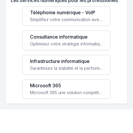
Les services numeriques pour les professionels
Téléphonie numérique - VoIP
Simplifiez votre communication avec une solution VoIP flexible, économique et adaptée à vos besoins professionnels.
Consultance informatique
Optimisez votre stratégie informatique avec l'expertise de nos consultants pour améliorer votre efficacité et sécurité.
Infrastructure informatique
Garantissez la stabilité et la performance de votre entreprise avec une infrastructure IT sécurisée et évolutive.
Microsoft 365
Microsoft 365 une solution complète qui booste votre productivité, renforce la sécurité de vos données et facilite la collaboration.