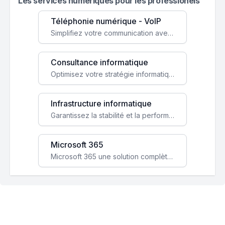
Les services numeriques pour les professionels
Téléphonie numérique - VoIP
Simplifiez votre communication avec une solution VoIP flexible, économique et adaptée à vos besoins professionnels.
Consultance informatique
Optimisez votre stratégie informatique avec l'expertise de nos consultants pour améliorer votre efficacité et sécurité.
Infrastructure informatique
Garantissez la stabilité et la performance de votre entreprise avec une infrastructure IT sécurisée et évolutive.
Microsoft 365
Microsoft 365 une solution complète qui booste votre productivité, renforce la sécurité de vos données et facilite la collaboration.