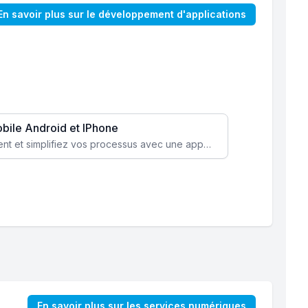
En savoir plus sur le développement d'applications
obile Android et IPhone
Augmentez l’engagement client et simplifiez vos processus avec une application mobile sur mesure, disponible sur iOS et Android.
En savoir plus sur les services numériques