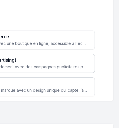
erce
Transformez votre activité avec une boutique en ligne, accessible à l'échelle mondiale 24/7.
rtising)
Attirez des clients ciblés rapidement avec des campagnes publicitaires payantes optimisées pour vos objectifs.
Renforcez l’identité de votre marque avec un design unique qui capte l’attention et engage vos clients.