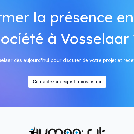
rmer la présence en
société à Vosselaar 
laar dès aujourd'hui pour discuter de votre projet et recev
Contactez un expert à Vosselaar