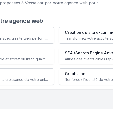
ce proposées à Vosselaar par notre agence web pour
otre agence web
Création de site e-comm
Augmentez votre visibilité et crédibilité en ligne avec un site web performant, conçu pour attirer plus de clients.
SEA (Search Engine Adve
Boostez la visibilité de votre site web sur Google et attirez du trafic qualifié grâce à nos stratégies SEO.
Graphisme
Augmentez votre notoriété en ligne et stimulez la croissance de votre entreprise grâce à une stratégie sociale sur mesure.