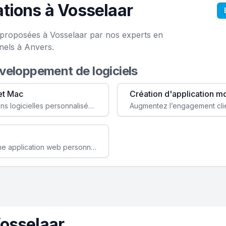
tions à Vosselaar
e proposées à Vosselaar par nos experts en
nels à Anvers.
éveloppement de logiciels
et Mac
Création d'application m
Faites évoluer votre business avec des solutions logicielles personnalisées, parfaitement adaptées à vos besoins spécifiques.
Améliorez l'efficacité de votre société avec une application web personnalisée accessible partout et tout le temps.
osselaar