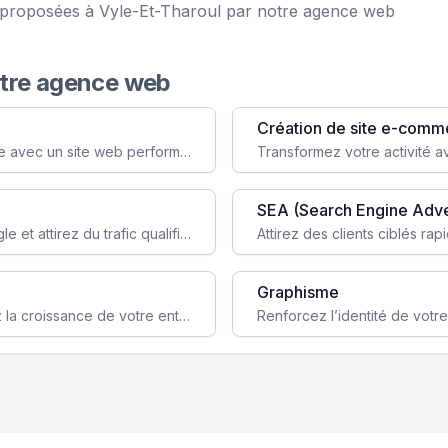
e proposées à Vyle-Et-Tharoul par notre agence web
otre agence web
Création de site e-comm
Augmentez votre visibilité et crédibilité en ligne avec un site web performant, conçu pour attirer plus de clients.
SEA (Search Engine Adve
Boostez la visibilité de votre site web sur Google et attirez du trafic qualifié grâce à nos stratégies SEO.
Graphisme
Augmentez votre notoriété en ligne et stimulez la croissance de votre entreprise grâce à une stratégie sociale sur mesure.