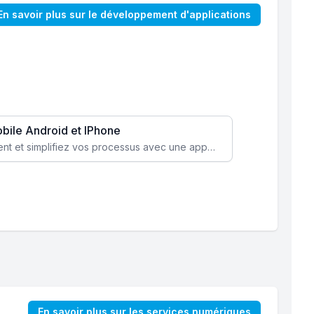
En savoir plus sur le développement d'applications
obile Android et IPhone
Augmentez l’engagement client et simplifiez vos processus avec une application mobile sur mesure, disponible sur iOS et Android.
En savoir plus sur les services numériques