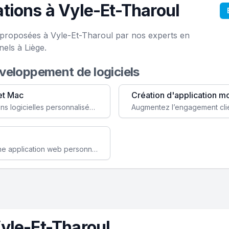
tions à Vyle-Et-Tharoul
e proposées à Vyle-Et-Tharoul par nos experts en
els à Liège.
éveloppement de logiciels
et Mac
Création d'application m
Faites évoluer votre business avec des solutions logicielles personnalisées, parfaitement adaptées à vos besoins spécifiques.
Améliorez l'efficacité de votre société avec une application web personnalisée accessible partout et tout le temps.
yle-Et-Tharoul