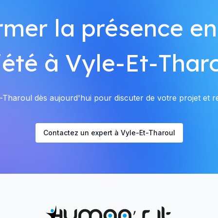
rmer la présence en
iété à Vyle-Et-Tharo
Tharoul dès aujourd'hui pour discuter de votre projet et re
Contactez un expert à Vyle-Et-Tharoul