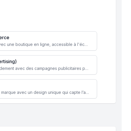
erce
Transformez votre activité avec une boutique en ligne, accessible à l'échelle mondiale 24/7.
rtising)
Attirez des clients ciblés rapidement avec des campagnes publicitaires payantes optimisées pour vos objectifs.
Renforcez l’identité de votre marque avec un design unique qui capte l’attention et engage vos clients.