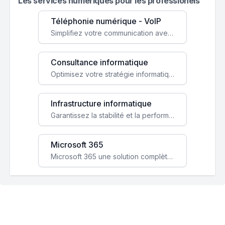
Les services numeriques pour les professionels
Téléphonie numérique - VoIP
Simplifiez votre communication avec une solution VoIP flexible, économique et adaptée à vos besoins professionnels.
Consultance informatique
Optimisez votre stratégie informatique avec l'expertise de nos consultants pour améliorer votre efficacité et sécurité.
Infrastructure informatique
Garantissez la stabilité et la performance de votre entreprise avec une infrastructure IT sécurisée et évolutive.
Microsoft 365
Microsoft 365 une solution complète qui booste votre productivité, renforce la sécurité de vos données et facilite la collaboration.