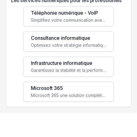
Les services numeriques pour les professionels
Téléphonie numérique - VoIP
Simplifiez votre communication avec une solution VoIP flexible, économique et adaptée à vos besoins professionnels.
Consultance informatique
Optimisez votre stratégie informatique avec l'expertise de nos consultants pour améliorer votre efficacité et sécurité.
Infrastructure informatique
Garantissez la stabilité et la performance de votre entreprise avec une infrastructure IT sécurisée et évolutive.
Microsoft 365
Microsoft 365 une solution complète qui booste votre productivité, renforce la sécurité de vos données et facilite la collaboration.