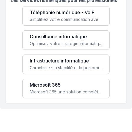
Les services numeriques pour les professionels
Téléphonie numérique - VoIP
Simplifiez votre communication avec une solution VoIP flexible, économique et adaptée à vos besoins professionnels.
Consultance informatique
Optimisez votre stratégie informatique avec l'expertise de nos consultants pour améliorer votre efficacité et sécurité.
Infrastructure informatique
Garantissez la stabilité et la performance de votre entreprise avec une infrastructure IT sécurisée et évolutive.
Microsoft 365
Microsoft 365 une solution complète qui booste votre productivité, renforce la sécurité de vos données et facilite la collaboration.