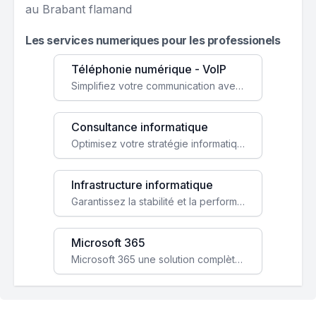
au Brabant flamand
Les services numeriques pour les professionels
Téléphonie numérique - VoIP
Simplifiez votre communication avec une solution VoIP flexible, économique et adaptée à vos besoins professionnels.
Consultance informatique
Optimisez votre stratégie informatique avec l'expertise de nos consultants pour améliorer votre efficacité et sécurité.
Infrastructure informatique
Garantissez la stabilité et la performance de votre entreprise avec une infrastructure IT sécurisée et évolutive.
Microsoft 365
Microsoft 365 une solution complète qui booste votre productivité, renforce la sécurité de vos données et facilite la collaboration.