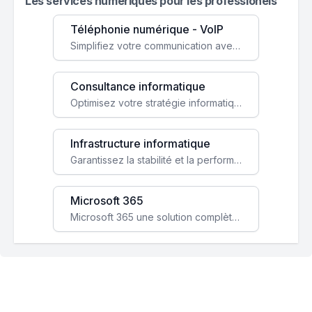
Les services numeriques pour les professionels
Téléphonie numérique - VoIP
Simplifiez votre communication avec une solution VoIP flexible, économique et adaptée à vos besoins professionnels.
Consultance informatique
Optimisez votre stratégie informatique avec l'expertise de nos consultants pour améliorer votre efficacité et sécurité.
Infrastructure informatique
Garantissez la stabilité et la performance de votre entreprise avec une infrastructure IT sécurisée et évolutive.
Microsoft 365
Microsoft 365 une solution complète qui booste votre productivité, renforce la sécurité de vos données et facilite la collaboration.