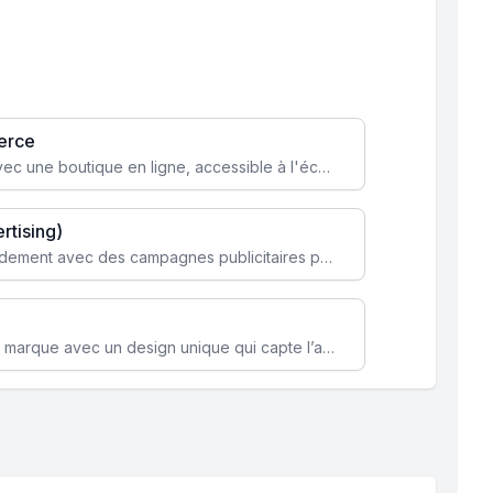
erce
Transformez votre activité avec une boutique en ligne, accessible à l'échelle mondiale 24/7.
rtising)
Attirez des clients ciblés rapidement avec des campagnes publicitaires payantes optimisées pour vos objectifs.
Renforcez l’identité de votre marque avec un design unique qui capte l’attention et engage vos clients.