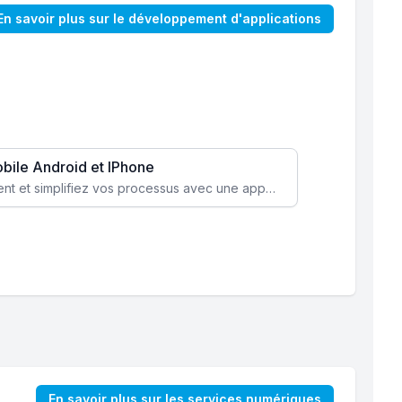
En savoir plus sur le développement d'applications
obile Android et IPhone
Augmentez l’engagement client et simplifiez vos processus avec une application mobile sur mesure, disponible sur iOS et Android.
En savoir plus sur les services numériques