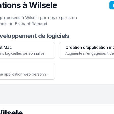
tions à Wilsele
 proposées à Wilsele par nos experts en
nels au Brabant flamand.
éveloppement de logiciels
et Mac
Création d'application m
Faites évoluer votre business avec des solutions logicielles personnalisées, parfaitement adaptées à vos besoins spécifiques.
Améliorez l'efficacité de votre société avec une application web personnalisée accessible partout et tout le temps.
ilsele