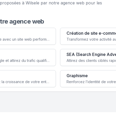
e proposées à Wilsele par notre agence web pour les
otre agence web
Création de site e-comm
Augmentez votre visibilité et crédibilité en ligne avec un site web performant, conçu pour attirer plus de clients.
SEA (Search Engine Adve
Boostez la visibilité de votre site web sur Google et attirez du trafic qualifié grâce à nos stratégies SEO.
Graphisme
Augmentez votre notoriété en ligne et stimulez la croissance de votre entreprise grâce à une stratégie sociale sur mesure.