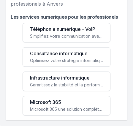
professionels à Anvers
Les services numeriques pour les professionels
Téléphonie numérique - VoIP
Simplifiez votre communication avec une solution VoIP flexible, économique et adaptée à vos besoins professionnels.
Consultance informatique
Optimisez votre stratégie informatique avec l'expertise de nos consultants pour améliorer votre efficacité et sécurité.
Infrastructure informatique
Garantissez la stabilité et la performance de votre entreprise avec une infrastructure IT sécurisée et évolutive.
Microsoft 365
Microsoft 365 une solution complète qui booste votre productivité, renforce la sécurité de vos données et facilite la collaboration.