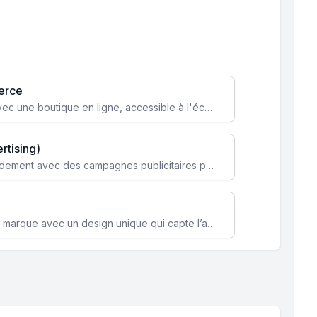
erce
Transformez votre activité avec une boutique en ligne, accessible à l'échelle mondiale 24/7.
rtising)
Attirez des clients ciblés rapidement avec des campagnes publicitaires payantes optimisées pour vos objectifs.
Renforcez l’identité de votre marque avec un design unique qui capte l’attention et engage vos clients.