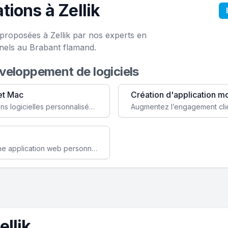
ions à Zellik
 proposées à Zellik par nos experts en
nels au Brabant flamand.
éveloppement de logiciels
et Mac
Création d'application m
Faites évoluer votre business avec des solutions logicielles personnalisées, parfaitement adaptées à vos besoins spécifiques.
Améliorez l'efficacité de votre société avec une application web personnalisée accessible partout et tout le temps.
llik