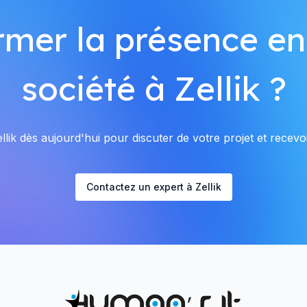
rmer la présence en
société à Zellik ?
lik dès aujourd'hui pour discuter de votre projet et recevoi
Contactez un expert à Zellik