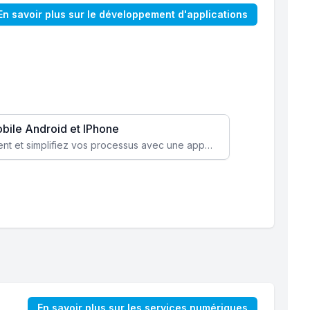
En savoir plus sur le développement d'applications
obile Android et IPhone
Augmentez l’engagement client et simplifiez vos processus avec une application mobile sur mesure, disponible sur iOS et Android.
En savoir plus sur les services numériques