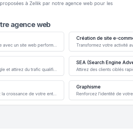
e proposées à Zellik par notre agence web pour les
otre agence web
Création de site e-comm
Augmentez votre visibilité et crédibilité en ligne avec un site web performant, conçu pour attirer plus de clients.
SEA (Search Engine Adve
Boostez la visibilité de votre site web sur Google et attirez du trafic qualifié grâce à nos stratégies SEO.
Graphisme
Augmentez votre notoriété en ligne et stimulez la croissance de votre entreprise grâce à une stratégie sociale sur mesure.