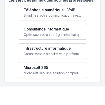
Les services numeriques pour les professionels
Téléphonie numérique - VoIP
Simplifiez votre communication avec une solution VoIP flexible, économique et adaptée à vos besoins professionnels.
Consultance informatique
Optimisez votre stratégie informatique avec l'expertise de nos consultants pour améliorer votre efficacité et sécurité.
Infrastructure informatique
Garantissez la stabilité et la performance de votre entreprise avec une infrastructure IT sécurisée et évolutive.
Microsoft 365
Microsoft 365 une solution complète qui booste votre productivité, renforce la sécurité de vos données et facilite la collaboration.