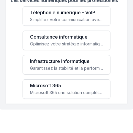
Les services numeriques pour les professionels
Téléphonie numérique - VoIP
Simplifiez votre communication avec une solution VoIP flexible, économique et adaptée à vos besoins professionnels.
Consultance informatique
Optimisez votre stratégie informatique avec l'expertise de nos consultants pour améliorer votre efficacité et sécurité.
Infrastructure informatique
Garantissez la stabilité et la performance de votre entreprise avec une infrastructure IT sécurisée et évolutive.
Microsoft 365
Microsoft 365 une solution complète qui booste votre productivité, renforce la sécurité de vos données et facilite la collaboration.