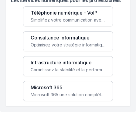
Les services numeriques pour les professionels
Téléphonie numérique - VoIP
Simplifiez votre communication avec une solution VoIP flexible, économique et adaptée à vos besoins professionnels.
Consultance informatique
Optimisez votre stratégie informatique avec l'expertise de nos consultants pour améliorer votre efficacité et sécurité.
Infrastructure informatique
Garantissez la stabilité et la performance de votre entreprise avec une infrastructure IT sécurisée et évolutive.
Microsoft 365
Microsoft 365 une solution complète qui booste votre productivité, renforce la sécurité de vos données et facilite la collaboration.