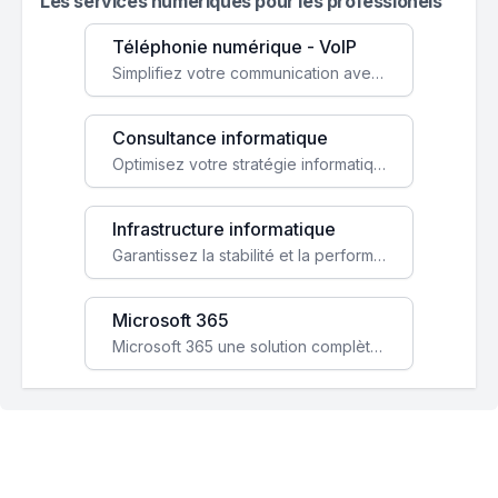
Les services numeriques pour les professionels
Téléphonie numérique - VoIP
Simplifiez votre communication avec une solution VoIP flexible, économique et adaptée à vos besoins professionnels.
Consultance informatique
Optimisez votre stratégie informatique avec l'expertise de nos consultants pour améliorer votre efficacité et sécurité.
Infrastructure informatique
Garantissez la stabilité et la performance de votre entreprise avec une infrastructure IT sécurisée et évolutive.
Microsoft 365
Microsoft 365 une solution complète qui booste votre productivité, renforce la sécurité de vos données et facilite la collaboration.