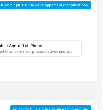
En savoir plus sur le développement d'applications
obile Android et IPhone
Augmentez l’engagement client et simplifiez vos processus avec une application mobile sur mesure, disponible sur iOS et Android.
En savoir plus sur les services numériques