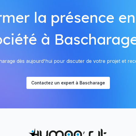
rmer la présence en
ociété à Bascharage
rage dès aujourd'hui pour discuter de votre projet et rece
Contactez un expert à Bascharage