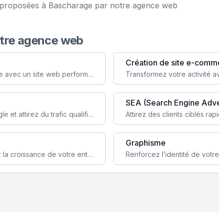
ce proposées à Bascharage par notre agence web
otre agence web
Création de site e-comm
Augmentez votre visibilité et crédibilité en ligne avec un site web performant, conçu pour attirer plus de clients.
SEA (Search Engine Adve
Boostez la visibilité de votre site web sur Google et attirez du trafic qualifié grâce à nos stratégies SEO.
Graphisme
Augmentez votre notoriété en ligne et stimulez la croissance de votre entreprise grâce à une stratégie sociale sur mesure.