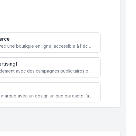
erce
Transformez votre activité avec une boutique en ligne, accessible à l'échelle mondiale 24/7.
rtising)
Attirez des clients ciblés rapidement avec des campagnes publicitaires payantes optimisées pour vos objectifs.
Renforcez l’identité de votre marque avec un design unique qui capte l’attention et engage vos clients.