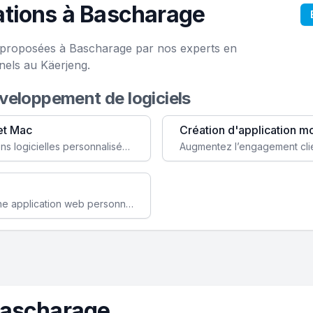
ations à Bascharage
e proposées à Bascharage par nos experts en
nels au Käerjeng.
éveloppement de logiciels
et Mac
Création d'application m
Faites évoluer votre business avec des solutions logicielles personnalisées, parfaitement adaptées à vos besoins spécifiques.
Améliorez l'efficacité de votre société avec une application web personnalisée accessible partout et tout le temps.
Bascharage