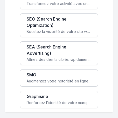
Transformez votre activité avec une boutique en ligne, accessible à l'échelle mondiale 24/7.
SEO (Search Engine
Optimization)
Boostez la visibilité de votre site web sur Google et attirez du trafic qualifié grâce à nos stratégies SEO.
SEA (Search Engine
Advertising)
Attirez des clients ciblés rapidement avec des campagnes publicitaires payantes optimisées pour vos objectifs.
SMO
Augmentez votre notoriété en ligne et stimulez la croissance de votre entreprise grâce à une stratégie sociale sur mesure.
Graphisme
Renforcez l’identité de votre marque avec un design unique qui capte l’attention et engage vos clients.