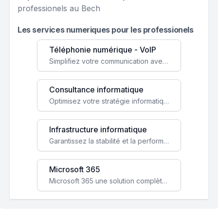
professionels au Bech
Les services numeriques pour les professionels
Téléphonie numérique - VoIP
Simplifiez votre communication avec une solution VoIP flexible, économique et adaptée à vos besoins professionnels.
Consultance informatique
Optimisez votre stratégie informatique avec l'expertise de nos consultants pour améliorer votre efficacité et sécurité.
Infrastructure informatique
Garantissez la stabilité et la performance de votre entreprise avec une infrastructure IT sécurisée et évolutive.
Microsoft 365
Microsoft 365 une solution complète qui booste votre productivité, renforce la sécurité de vos données et facilite la collaboration.