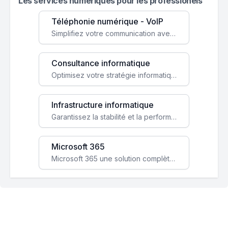
Les services numeriques pour les professionels
Téléphonie numérique - VoIP
Simplifiez votre communication avec une solution VoIP flexible, économique et adaptée à vos besoins professionnels.
Consultance informatique
Optimisez votre stratégie informatique avec l'expertise de nos consultants pour améliorer votre efficacité et sécurité.
Infrastructure informatique
Garantissez la stabilité et la performance de votre entreprise avec une infrastructure IT sécurisée et évolutive.
Microsoft 365
Microsoft 365 une solution complète qui booste votre productivité, renforce la sécurité de vos données et facilite la collaboration.