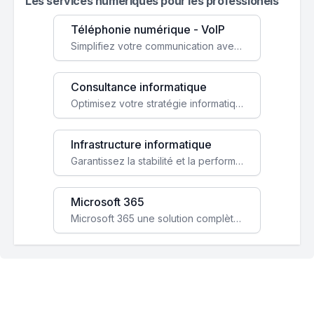
Les services numeriques pour les professionels
Téléphonie numérique - VoIP
Simplifiez votre communication avec une solution VoIP flexible, économique et adaptée à vos besoins professionnels.
Consultance informatique
Optimisez votre stratégie informatique avec l'expertise de nos consultants pour améliorer votre efficacité et sécurité.
Infrastructure informatique
Garantissez la stabilité et la performance de votre entreprise avec une infrastructure IT sécurisée et évolutive.
Microsoft 365
Microsoft 365 une solution complète qui booste votre productivité, renforce la sécurité de vos données et facilite la collaboration.