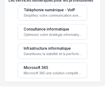
Les services numeriques pour les professionels
Téléphonie numérique - VoIP
Simplifiez votre communication avec une solution VoIP flexible, économique et adaptée à vos besoins professionnels.
Consultance informatique
Optimisez votre stratégie informatique avec l'expertise de nos consultants pour améliorer votre efficacité et sécurité.
Infrastructure informatique
Garantissez la stabilité et la performance de votre entreprise avec une infrastructure IT sécurisée et évolutive.
Microsoft 365
Microsoft 365 une solution complète qui booste votre productivité, renforce la sécurité de vos données et facilite la collaboration.