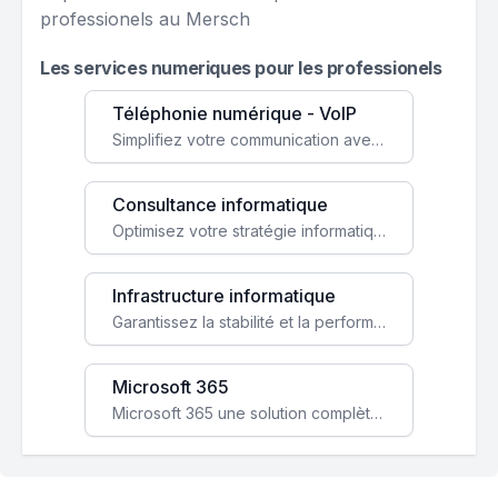
professionels au Mersch
Les services numeriques pour les professionels
Téléphonie numérique - VoIP
Simplifiez votre communication avec une solution VoIP flexible, économique et adaptée à vos besoins professionnels.
Consultance informatique
Optimisez votre stratégie informatique avec l'expertise de nos consultants pour améliorer votre efficacité et sécurité.
Infrastructure informatique
Garantissez la stabilité et la performance de votre entreprise avec une infrastructure IT sécurisée et évolutive.
Microsoft 365
Microsoft 365 une solution complète qui booste votre productivité, renforce la sécurité de vos données et facilite la collaboration.