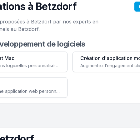
tions à Betzdorf
e proposées à Betzdorf par nos experts en
nels au Betzdorf.
éveloppement de logiciels
et Mac
Création d'application m
Faites évoluer votre business avec des solutions logicielles personnalisées, parfaitement adaptées à vos besoins spécifiques.
Améliorez l'efficacité de votre société avec une application web personnalisée accessible partout et tout le temps.
etzdorf