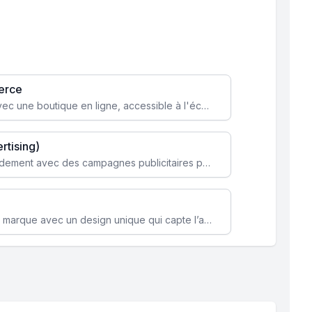
erce
Transformez votre activité avec une boutique en ligne, accessible à l'échelle mondiale 24/7.
rtising)
Attirez des clients ciblés rapidement avec des campagnes publicitaires payantes optimisées pour vos objectifs.
Renforcez l’identité de votre marque avec un design unique qui capte l’attention et engage vos clients.