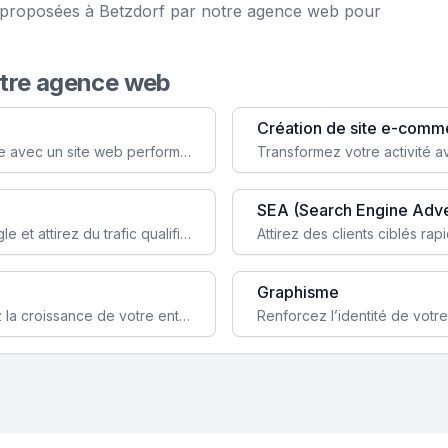
ce proposées à Betzdorf par notre agence web pour
otre agence web
Création de site e-comm
Augmentez votre visibilité et crédibilité en ligne avec un site web performant, conçu pour attirer plus de clients.
SEA (Search Engine Adve
Boostez la visibilité de votre site web sur Google et attirez du trafic qualifié grâce à nos stratégies SEO.
Graphisme
Augmentez votre notoriété en ligne et stimulez la croissance de votre entreprise grâce à une stratégie sociale sur mesure.