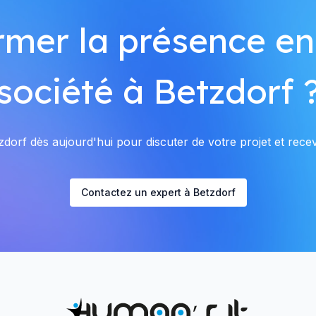
rmer la présence en
société à Betzdorf 
dorf dès aujourd'hui pour discuter de votre projet et recevo
Contactez un expert à Betzdorf