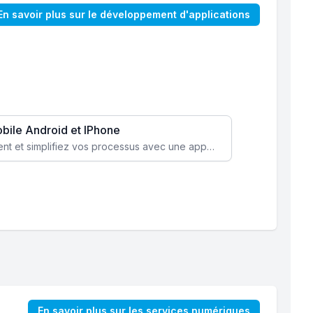
En savoir plus sur le développement d'applications
obile Android et IPhone
Augmentez l’engagement client et simplifiez vos processus avec une application mobile sur mesure, disponible sur iOS et Android.
En savoir plus sur les services numériques