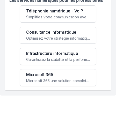
Les services numeriques pour les professionels
Téléphonie numérique - VoIP
Simplifiez votre communication avec une solution VoIP flexible, économique et adaptée à vos besoins professionnels.
Consultance informatique
Optimisez votre stratégie informatique avec l'expertise de nos consultants pour améliorer votre efficacité et sécurité.
Infrastructure informatique
Garantissez la stabilité et la performance de votre entreprise avec une infrastructure IT sécurisée et évolutive.
Microsoft 365
Microsoft 365 une solution complète qui booste votre productivité, renforce la sécurité de vos données et facilite la collaboration.