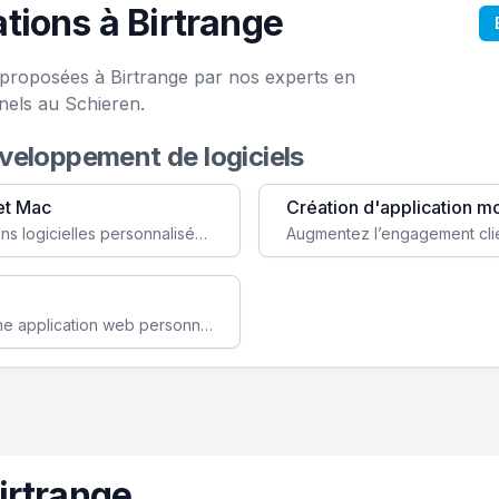
tions à Birtrange
e proposées à Birtrange par nos experts en
nels au Schieren.
éveloppement de logiciels
et Mac
Création d'application m
Faites évoluer votre business avec des solutions logicielles personnalisées, parfaitement adaptées à vos besoins spécifiques.
Améliorez l'efficacité de votre société avec une application web personnalisée accessible partout et tout le temps.
irtrange