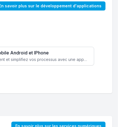
En savoir plus sur le développement d'applications
obile Android et IPhone
Augmentez l’engagement client et simplifiez vos processus avec une application mobile sur mesure, disponible sur iOS et Android.
En savoir plus sur les services numériques