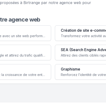
e proposées à Birtrange par notre agence web pour
otre agence web
Création de site e-comm
Augmentez votre visibilité et crédibilité en ligne avec un site web performant, conçu pour attirer plus de clients.
SEA (Search Engine Adve
Boostez la visibilité de votre site web sur Google et attirez du trafic qualifié grâce à nos stratégies SEO.
Graphisme
Augmentez votre notoriété en ligne et stimulez la croissance de votre entreprise grâce à une stratégie sociale sur mesure.