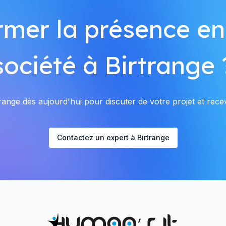
rmer la présence en
société à Birtrange 
ange dès aujourd'hui pour discuter de votre projet et recev
Contactez un expert à Birtrange