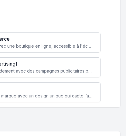
erce
Transformez votre activité avec une boutique en ligne, accessible à l'échelle mondiale 24/7.
rtising)
Attirez des clients ciblés rapidement avec des campagnes publicitaires payantes optimisées pour vos objectifs.
Renforcez l’identité de votre marque avec un design unique qui capte l’attention et engage vos clients.