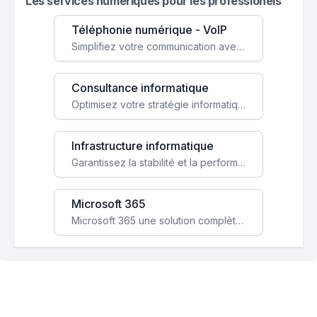
Les services numeriques pour les professionels
Téléphonie numérique - VoIP
Simplifiez votre communication avec une solution VoIP flexible, économique et adaptée à vos besoins professionnels.
Consultance informatique
Optimisez votre stratégie informatique avec l'expertise de nos consultants pour améliorer votre efficacité et sécurité.
Infrastructure informatique
Garantissez la stabilité et la performance de votre entreprise avec une infrastructure IT sécurisée et évolutive.
Microsoft 365
Microsoft 365 une solution complète qui booste votre productivité, renforce la sécurité de vos données et facilite la collaboration.